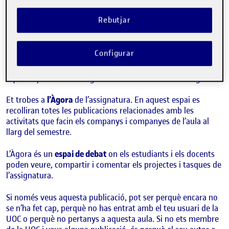
Benvinguts i benvingudes!
Publicat per
Folio
Rebutjar
Visibilitat:
Data de publicació
15 setembre, 2022 3:08 pm
Públic
-
8 Set. 2021
Configurar
Hola!
Aquesta publicació s’ha generat automàticament a l’Àgora.
Et trobes a
l’Àgora
de l’assignatura. En aquest espai es
recolliran totes les publicacions relacionades amb les
activitats que facin els companys i companyes de l’aula al
llarg del semestre.
L’Àgora és un
espai de debat
on els estudiants i els docents
poden veure, compartir i comentar els projectes i tasques de
l’assignatura.
Si només veus aquesta publicació, pot ser perquè encara no
se n’ha fet cap, perquè no has entrat amb el teu usuari de la
UOC o perquè no pertanys a aquesta aula. Si no ets membre