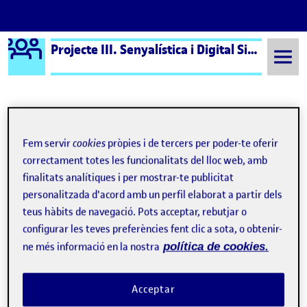
Logo Ágora
Projecte III. Senyalística i Digital Signage aula 1
Saltar al contingut
Semestre 20222 - Aula 1
Benvinguts i benvingudes!
Fem servir
cookies
pròpies i de tercers per poder-te oferir
correctament totes les funcionalitats del lloc web, amb
Navegació d'entrades
: PAC
Següent
finalitats analítiques i per mostrar-te publicitat
personalitzada d'acord amb un perfil elaborat a partir dels
teus hàbits de navegació. Pots acceptar, rebutjar o
configurar les teves preferències fent clic a sota, o obtenir-
ne més informació en la nostra
política de cookies.
Acceptar
Publicat per