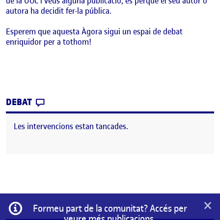
de la UOC i veus alguna publicació, és perquè el seu autor o
autora ha decidit fer-la pública.
Esperem que aquesta Àgora sigui un espai de debat
enriquidor per a tothom!
CONTRIBUTION
0
EL BENVINGUTS I BENVINGUDES!
DEBAT
Les intervencions estan tancades.
×
Informació
Formeu part de la comunitat? Accés per
veure més publicacions.