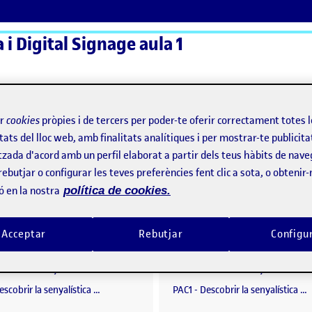
a i Digital Signage aula 1
ActiFolios
Aj
ir
cookies
pròpies i de tercers per poder-te oferir correctament totes 
tats del lloc web, amb finalitats analítiques i per mostrar-te publicita
tzada d'acord amb un perfil elaborat a partir dels teus hàbits de nave
stica
rebutjar o configurar les teves preferències fent clic a sota, o obtenir
yalística
ó en la nostra
política de cookies.
Acceptar
Rebutjar
Configu
PAC1. Descobrir la senyalística.
per
Publicat per
Publicat per
Publicat per
Marta Giner Valero
Marta Borras Pocorull
enyalística
Visibilitat:
Data de publicació
el PAC1. Descobrir la senyalística.
Visibilitat:
Data de publicació
Públic
-
19 Març 2023
-
comentari
Públic
-
17 Març 2023
-
comen
escobrir la senyalística …
PAC1 - Descobrir la senyalística …