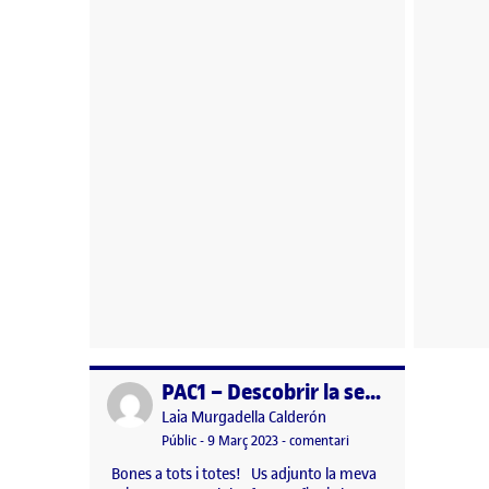
PAC1 – Descobrir la senyalística
Publicat per
Publicat per
Laia Murgadella Calderón
Visibilitat:
Data de publicació
16 març, 2023 12:10 pm
el PAC1 – Descobrir la se
Públic
-
9 Març 2023
-
comentari
Bones a tots i totes! Us adjunto la meva