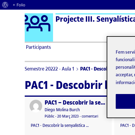
Quant al WordPress
+ Folio
Logo Ágora
Projecte III. Senyalístic
Saltar al contingut
Participants
Fem serv
funcionali
personali
Semestre 20222 - Aula 1
PAC1 - Descobrir la senyalí
acceptar, 
PAC1 - Descobrir la sen
informaci
PAC1 – Descobrir la senyalística
Publicat per
Publicat 
Publicat per
Diego Molina Burch
Visibilitat:
Data de publicació
el PAC1 – Descobrir la s
Públic
-
20 Març 2023
-
comentari
PAC1 - Descobrir la senyalística …
PAC1 - D