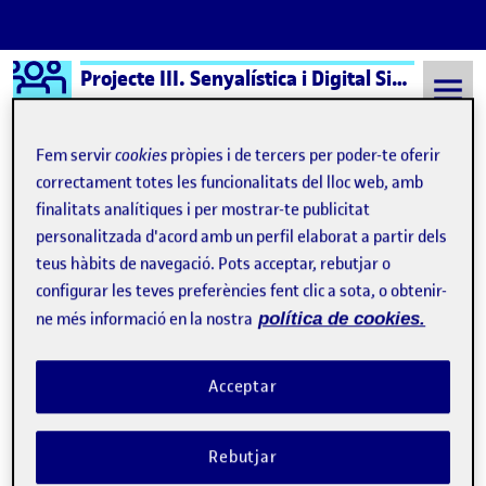
Logo Ágora
Projecte III. Senyalística i Digital Signage aula 1
Saltar al contingut
Fem servir
cookies
pròpies i de tercers per poder-te oferir
correctament totes les funcionalitats del lloc web, amb
finalitats analítiques i per mostrar-te publicitat
Semestre 20222 - Aula 1
Marta Borras Pocorull
personalitzada d'acord amb un perfil elaborat a partir dels
Marta Borras Pocorull
teus hàbits de navegació. Pots acceptar, rebutjar o
configurar les teves preferències fent clic a sota, o obtenir-
ne més informació en la nostra
política de cookies.
Projecte III: Senyalística i Digital Signage
Publicat per
Publicat per
Marta Borras Pocorull
Visibilitat:
Data de publicació
8 setembre, 2023 12:12 pm
el Projecte III: Senyalística i Digital Si
Públic
-
8 Juny 2023
-
comentari
Acceptar
Hola companys, Aquí us deixo el meu procés de redisseny del
sistema de senyalística del festival Arenal Sound, espero que us
Rebutjar
agradi! PAC4 - Aplicació …