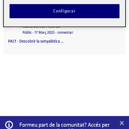
Configurar
PAC1 – Descobrir la senyalística
Publicat per
Publicat per
Marta Borras Pocorull
Visibilitat:
Data de publicació
el PAC1 – Descobrir la senyalística
Públic
-
17 Març 2023
-
comentari
PAC1 - Descobrir la senyalística …
×
Informació
Formeu part de la comunitat? Accés per