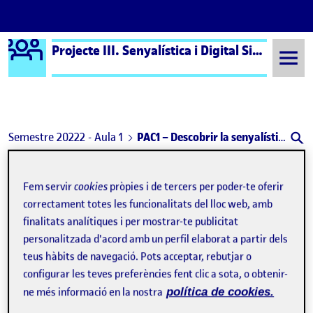
Logo Ágora
Projecte III. Senyalística i Digital Signage aula 1
Saltar al contingut
Semestre 20222 - Aula 1
PAC1 – Descobrir la senyalística
Navegació d'entrades
: Debat – El paper del disseny en la senyalística (P
: PAC
Anterior
Següent
Fem servir
cookies
pròpies i de tercers per poder-te oferir
PAC1 – Descobrir la senyalístic
correctament totes les funcionalitats del lloc web, amb
Publicat per
finalitats analítiques i per mostrar-te publicitat
Publicat per
Marta Borras Pocorull
personalitzada d'acord amb un perfil elaborat a partir dels
Visibilitat:
Data de publicació
el PAC1 – Descobrir la senyalística
Públic
-
17 Març 2023
-
comentari
teus hàbits de navegació. Pots acceptar, rebutjar o
configurar les teves preferències fent clic a sota, o obtenir-
ne més informació en la nostra
política de cookies.