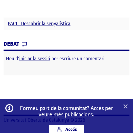
PAC1 - Descobrir la senyalística
CONTRIBUTION
0
EL PAC1 – DESCOBRIR LA SENYALÍSTICA
DEBAT
Heu d'
iniciar la sessió
per escriure un comentari.
×
Informació
Formeu part de la comunitat? Accés per
veure més publicacions.
Universitat Oberta de Catalunya © 2026
Accés