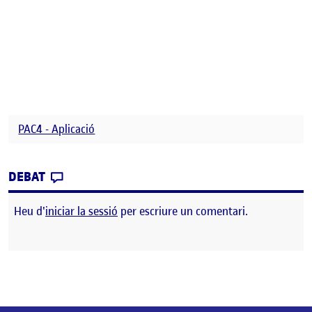
PAC4 - Aplicació
CONTRIBUTION
0
EL PROJECTE III: SENYALÍSTICA I DIGITAL S
DEBAT
Heu d'
iniciar la sessió
per escriure un comentari.