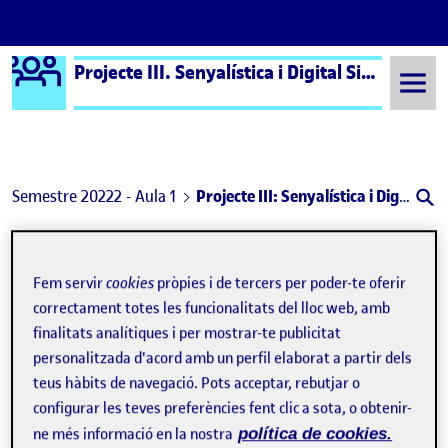
Logo Ágora
Projecte III. Senyalística i Digital Signage aula 1
Saltar al contingut
Semestre 20222 - Aula 1
Projecte III: Senyalística i Digital Signage
Navegació d'entrades
: Aplicació del sistema
: Prà
Anterior
Següent
Fem servir
cookies
pròpies i de tercers per poder-te oferir
Projecte III: Senyalística i Dig
Publicat per
correctament totes les funcionalitats del lloc web, amb
Publicat per
Marta Borras Pocorull
finalitats analítiques i per mostrar-te publicitat
Visibilitat:
Data de publicació
8 setembre, 2023 12:12 pm
el Projecte III: Senyalística i Digital Signa
Públic
-
8 Juny 2023
-
comentari
personalitzada d'acord amb un perfil elaborat a partir dels
teus hàbits de navegació. Pots acceptar, rebutjar o
Hola
companys,
configurar les teves preferències fent clic a sota, o obtenir-
ne més informació en la nostra
política de cookies.