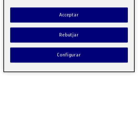
Aquí us deixo el meu procés de redisseny del sistema de
senyalística del festival Arenal
Sound
, espero que us agradi!
Acceptar
Rebutjar
Configurar