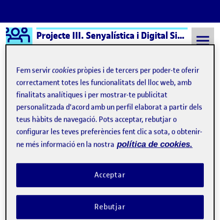
Logo Ágora
Projecte III. Senyalística i Digital Signage aula 1
Saltar al contingut
Fem servir
cookies
pròpies i de tercers per poder-te oferir
correctament totes les funcionalitats del lloc web, amb
finalitats analítiques i per mostrar-te publicitat
Semestre 20222 - Aula 1
20 Març, 2023
personalitzada d'acord amb un perfil elaborat a partir dels
20 Març, 2023
teus hàbits de navegació. Pots acceptar, rebutjar o
configurar les teves preferències fent clic a sota, o obtenir-
ne més informació en la nostra
política de cookies.
PAC1 – Descobrir la senyalística
Publicat per
Publicat per
Diego Molina Burch
Visibilitat:
Data de publicació
el PAC1 – Descobrir la senyalística
Públic
-
20 Març 2023
-
comentari
Acceptar
PAC1 - Descobrir la senyalística …
Rebutjar