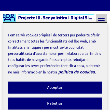
Logo Ágora
Projecte III. Senyalística i Digital Signage aula 1
Saltar al contingut
Fem servir
cookies
pròpies i de tercers per poder-te oferir
correctament totes les funcionalitats del lloc web, amb
finalitats analítiques i per mostrar-te publicitat
Semestre 20222 - Aula 1
16 Març, 2023
personalitzada d'acord amb un perfil elaborat a partir dels
16 Març, 2023
teus hàbits de navegació. Pots acceptar, rebutjar o
configurar les teves preferències fent clic a sota, o obtenir-
ne més informació en la nostra
política de cookies.
Debat – El paper del disseny en la senyalística (PAC1)
Publicat per
Publicat per
Diego Molina Burch
Visibilitat:
Data de publicació
a Debat – El paper del disseny en l
Públic
-
16 Març 2023
-
7 comentaris
Acceptar
Hola a tothom!!! Cal reconèixer que l’entrevista al Manel Grávalos
és molt interessant i m’ha fet reflexionar profundament sobre
Rebutjar
quin és el paper del dissenyador en la senyalística de l’espai.
Particularment m’han xocat moltes de les afirmacions que ens ha