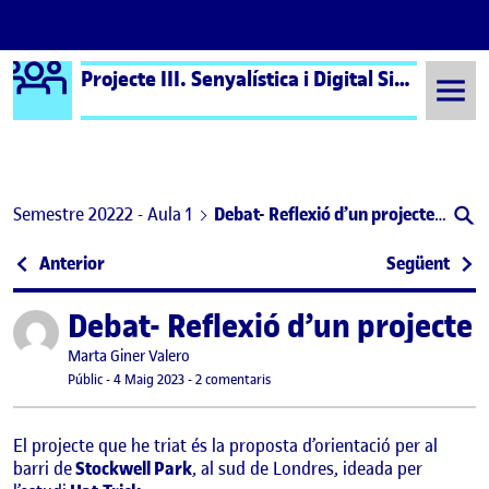
Logo Ágora
Projecte III. Senyalística i Digital Signage aula 1
Saltar al contingut
Semestre 20222 - Aula 1
Debat- Reflexió d’un projecte (PAC3)
Navegació d'entrades
: Ruta Cementiri de Montjuïc
: San
Anterior
Següent
Debat- Reflexió d’un projecte 
Publicat per
Publicat per
Marta Giner Valero
Visibilitat:
Data de publicació
4 maig, 2023 8:11 pm
a Debat- Reflexió d’un projecte (PAC3
Públic
-
4 Maig 2023
-
2 comentaris
El projecte que he triat és la proposta d’orientació per al
barri de
Stockwell Park
, al sud de Londres, ideada per