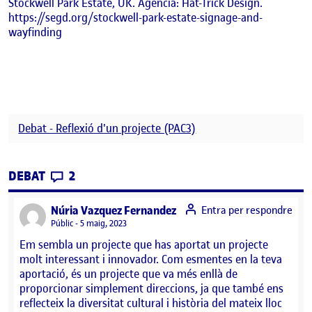
Stockwell Park Estate, UK. Agència: Hat-Trick Design.
https://segd.org/stockwell-park-estate-signage-and-
wayfinding
Debat - Reflexió d'un projecte (PAC3)
CONTRIBUTIONS
EL DEBAT- REFLEXIÓ D’UN PROJECTE (PAC3
DEBAT
2
says:
Núria Vazquez Fernandez
Entra per respondre
Visibilitat:
Públic
5 maig, 2023
Em sembla un projecte que has aportat un projecte
molt interessant i innovador. Com esmentes en la teva
aportació, és un projecte que va més enllà de
proporcionar simplement direccions, ja que també ens
reflecteix la diversitat cultural i història del mateix lloc