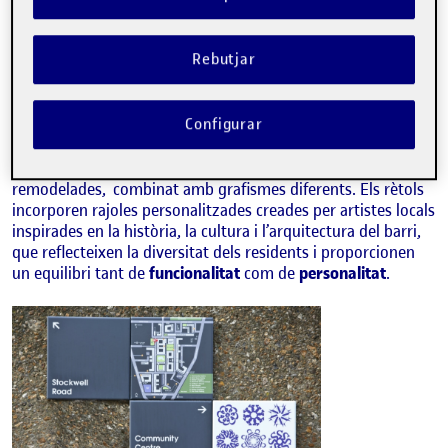
Rebutjar
Configurar
El concepte es basa en un
sistema modular de rajoles
inspirades en les rajoles victorianes trobades en les cases
remodelades, combinat amb grafismes diferents. Els rètols
incorporen rajoles personalitzades creades per artistes locals
inspirades en la història, la cultura i l’arquitectura del barri,
que reflecteixen la diversitat dels residents i proporcionen
un equilibri tant de
funcionalitat
com de
personalitat
.