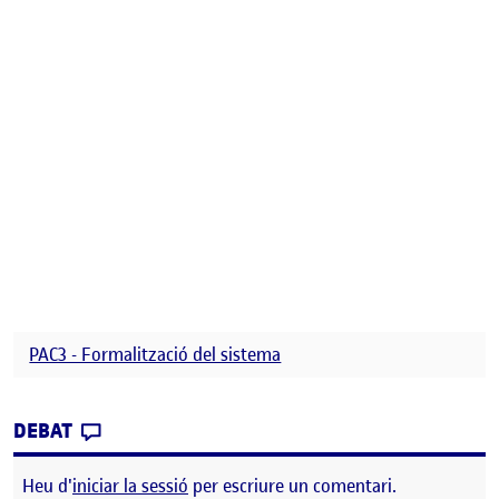
PAC3 - Formalització del sistema
CONTRIBUTION
0
EL FORMALITZACIÓ DEL SISTEMA DE SENYA
DEBAT
Heu d'
iniciar la sessió
per escriure un comentari.