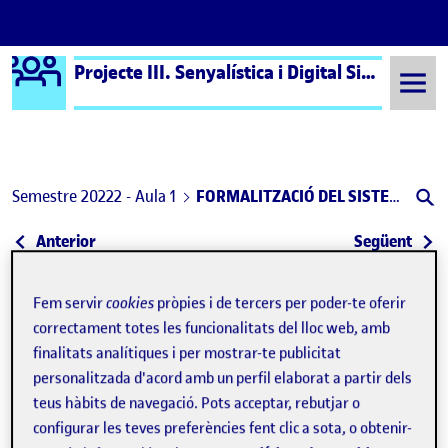
Logo Ágora
Projecte III. Senyalística i Digital Signage aula 1
Saltar al contingut
Semestre 20222 - Aula 1
FORMALITZACIÓ DEL SISTEMA DE SENYALETICA DEL MERCAT DE SANT ANTONI
Navegació d'entrades
: PAC3. Formalització del Sistema
: PA
Anterior
Següent
FORMALITZACIÓ DEL SISTEMA
Publicat per
Fem servir
cookies
pròpies i de tercers per poder-te oferir
Publicat per
Nuria Garcia Picon
correctament totes les funcionalitats del lloc web, amb
Visibilitat:
Data de publicació
el FORMALITZACIÓ DEL SISTEMA DE 
Públic
-
10 Maig 2023
-
comentari
finalitats analítiques i per mostrar-te publicitat
personalitzada d'acord amb un perfil elaborat a partir dels
teus hàbits de navegació. Pots acceptar, rebutjar o
Reproductor
de
configurar les teves preferències fent clic a sota, o obtenir-