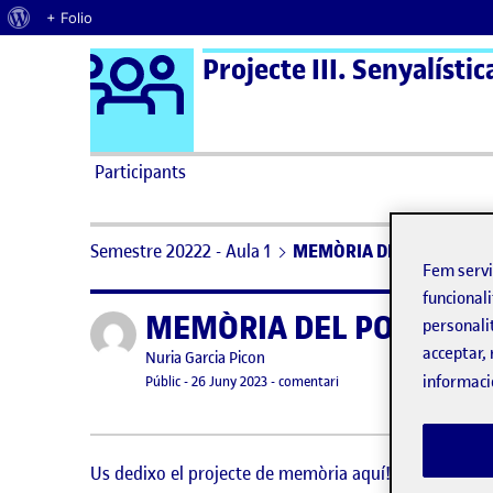
Quant al WordPress
+ Folio
Logo Ágora
Projecte III. Senyalístic
Saltar al contingut
Participants
Semestre 20222 - Aula 1
MEMÒRIA DEL POJECTE D
Fem serv
funcionali
MEMÒRIA DEL POJECTE 
Publicat per
personali
acceptar, 
Publicat per
Nuria Garcia Picon
Visibilitat:
Data de publicació
el MEMÒRIA DEL POJECT
informaci
Públic
-
26 Juny 2023
-
comentari
Us dedixo el projecte de memòria aquí!