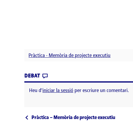
Pràctica - Memòria de projecte executiu
CONTRIBUTION
0
EL MEMÒRIA DEL POJECTE DE SEN
DEBAT
Heu d'
iniciar la sessió
per escriure un comentari.
Navegació d'entrades
Entrada anterior
Pràctica – Memòria de projecte executiu