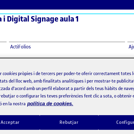
a i Digital Signage aula 1
ActiFolios
Aj
E SENYALÈTICA PEL MERCAT DE SANT ANTONI
ir
cookies
pròpies i de tercers per poder-te oferir correctament totes 
tats del lloc web, amb finalitats analítiques i per mostrar-te publicita
DE SENYALÈTICA PEL MERCAT DE S
tzada d'acord amb un perfil elaborat a partir dels teus hàbits de nave
rebutjar o configurar les teves preferències fent clic a sota, o obtenir
E DE SENYALÈTICA PEL MERCAT DE SANT ANTONI
ó en la nostra
política de cookies.
Acceptar
Rebutjar
Configu