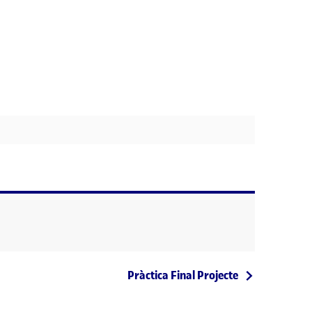
Entrada següent
Pràctica Final Projecte